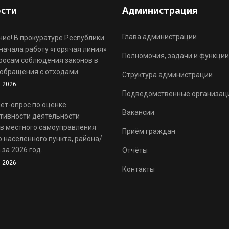
сти
Администрация
Глава администрации
ие! В прокуратуре Республики
начала работу «горячая линия»
Полномочия, задачи и функции
росам соблюдения законов в
обращения с отходами
Структура администрации
 2026
Подведомственные организац
ет-опрос по оценке
Вакансии
тивности деятельности
в местного самоуправления
Приём граждан
 населенного пункта, района/
 за 2026 год.
Отчёты
 2026
Контакты