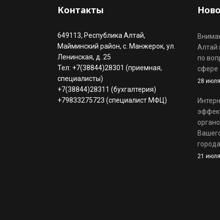
Контакты
Ново
649113, Республика Алтай,
Вниман
Майминский район, с. Манжерок, ул.
Алтай 
Ленинская, д. 25
по воп
Тел: +7(38844)28301 (приемная,
сфере 
специалисты)
28 июля
+7(38844)28311 (бухгалтерия)
+79833275723 (специалист МФЦ)
Интерн
эффек
органо
Вашего
города
21 июля