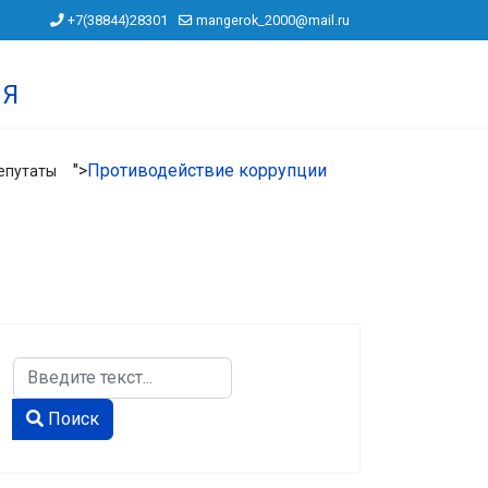
+7(38844)28301
mangerok_2000@mail.ru
ИЯ
">
Противодействие коррупции
епутаты
Поиск
Type 2 or more characters for results.
Поиск