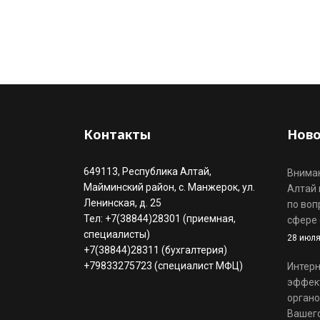
Контакты
Ново
649113, Республика Алтай,
Вниман
Майминский район, с. Манжерок, ул.
Алтай 
Ленинская, д. 25
по воп
Тел: +7(38844)28301 (приемная,
сфере 
специалисты)
28 июля
+7(38844)28311 (бухгалтерия)
+79833275723 (специалист МФЦ)
Интерн
эффек
органо
Вашего