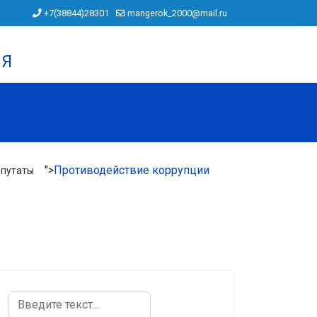
+7(38844)28301
mangerok_2000@mail.ru
ИЯ
">
Противодействие коррупции
путаты
Поиск