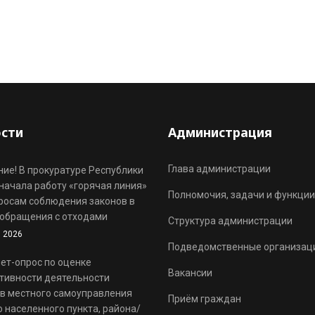
сти
Администрация
Глава администрации
ие! В прокуратуре Республики
начала работу «горячая линия»
Полномочия, задачи и функции
росам соблюдения законов в
обращения с отходами
Структура администрации
 2026
Подведомственные организац
ет-опрос по оценке
Вакансии
тивности деятельности
в местного самоуправления
Приём граждан
 населенного пункта, района/