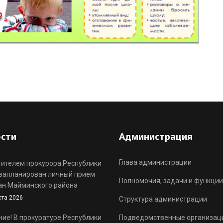
сти
Администрация
Глава администрации
ителем прокурора Республики
запланирован личный прием
Полномочия, задачи и функции
ан Майминского района
ста 2026
Структура администрации
ие! В прокуратуре Республики
Подведомственные организац