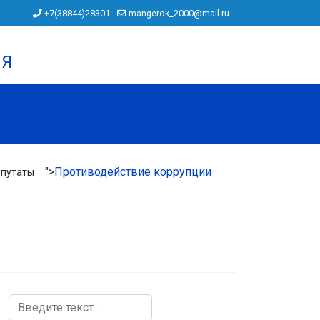
+7(38844)28301
mangerok_2000@mail.ru
ИЯ
">
Противодействие коррупции
путаты
Поиск