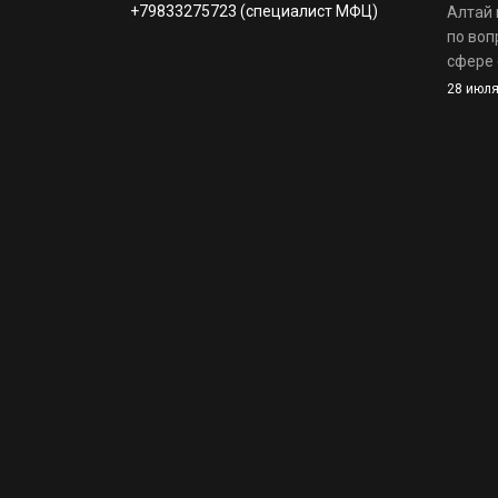
+79833275723 (специалист МФЦ)
Алтай 
по воп
сфере 
28 июля