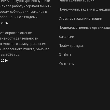
Глава администрации
ие! В прокуратуре Республики
начала работу «горячая линия»
Полномочия, задачи и функции
росам соблюдения законов в
обращения с отходами
Структура администрации
 2026
Подведомственные организац
ет-опрос по оценке
Вакансии
тивности деятельности
в местного самоуправления
Приём граждан
 населенного пункта, района/
 за 2026 год.
Отчёты
 2026
Контакты