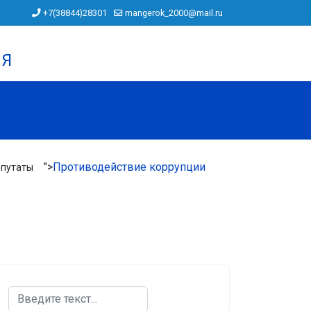
+7(38844)28301
mangerok_2000@mail.ru
ИЯ
">
Противодействие коррупции
путаты
Поиск