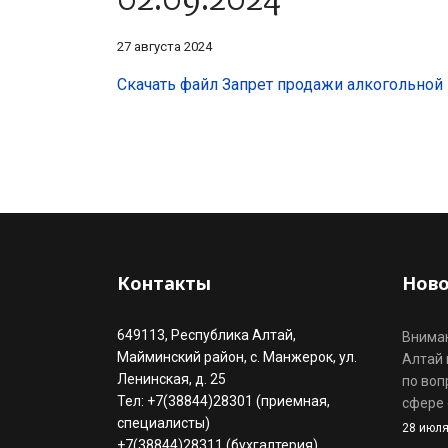
27 августа 2024
Скачать файл Запрет продажи алкогольной
Контакты
Ново
649113, Республика Алтай,
Вниман
Майминский район, с. Манжерок, ул.
Алтай 
Ленинская, д. 25
по воп
Тел: +7(38844)28301 (приемная,
сфере 
специалисты)
28 июля
+7(38844)28311 (бухгалтерия)