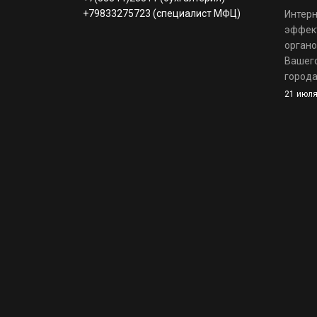
+79833275723 (специалист МФЦ)
Интерн
эффек
органо
Вашего
города
21 июля