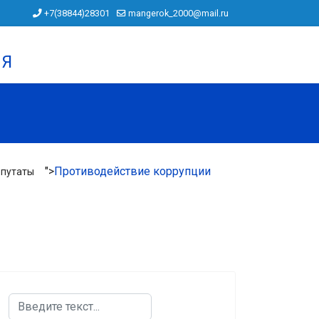
+7(38844)28301
mangerok_2000@mail.ru
ИЯ
">
Противодействие коррупции
путаты
Поиск