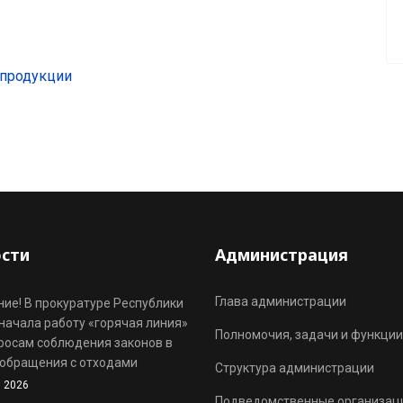
 продукции
сти
Администрация
Глава администрации
ие! В прокуратуре Республики
начала работу «горячая линия»
Полномочия, задачи и функции
росам соблюдения законов в
обращения с отходами
Структура администрации
 2026
Подведомственные организац