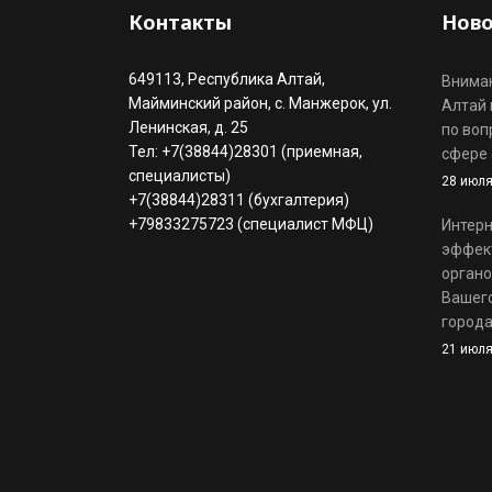
Контакты
Ново
649113, Республика Алтай,
Вниман
Майминский район, с. Манжерок, ул.
Алтай 
Ленинская, д. 25
по воп
Тел: +7(38844)28301 (приемная,
сфере 
специалисты)
28 июля
+7(38844)28311 (бухгалтерия)
+79833275723 (специалист МФЦ)
Интерн
эффек
органо
Вашего
города
21 июля