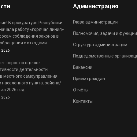
сти
Администрация
Глава администрации
ие! В прокуратуре Республики
начала работу «горячая линия»
Полномочия, задачи и функции
росам соблюдения законов в
обращения с отходами
Структура администрации
 2026
Подведомственные организац
ет-опрос по оценке
Вакансии
тивности деятельности
в местного самоуправления
Приём граждан
 населенного пункта, района/
 за 2026 год.
Отчёты
 2026
Контакты