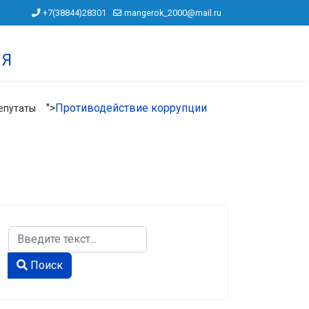
+7(38844)28301
mangerok_2000@mail.ru
ИЯ
">
Противодействие коррупции
епутаты
Поиск
Type 2 or more characters for results.
Поиск