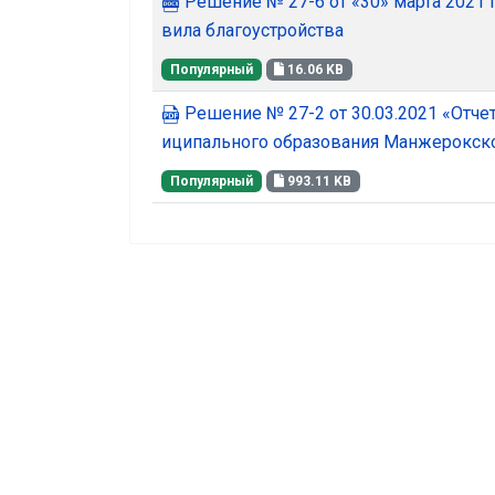
Решение № 27-6 от «30» марта 2021 
вила благоустройства
Популярный
16.06 KB
Решение № 27-2 от 30.03.2021 «Отче
иципального образования Манжерокско
Популярный
993.11 KB